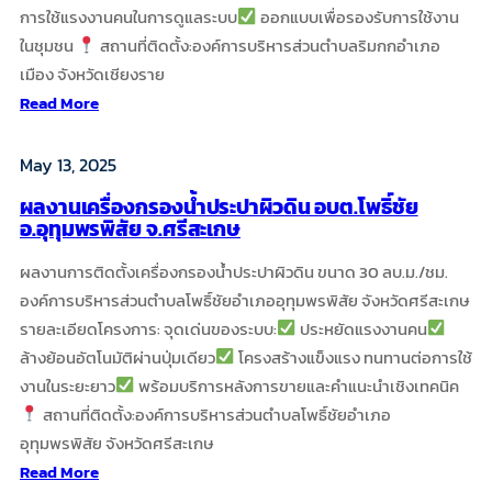
โรง
การใช้แรงงานคนในการดูแลระบบ
ออกแบบเพื่อรองรับการใช้งาน
พยาบาล
ในชุมชน
สถานที่ติดตั้ง:องค์การบริหารส่วนตำบลริมกกอำเภอ
ม่วงสามสิบ
เมือง จังหวัดเชียงราย
:
Read More
ผล
May 13, 2025
งานการ
ผลงานเครื่องกรองน้ำประปาผิวดิน อบต.โพธิ์ชัย
ติด
อ.อุทุมพรพิสัย จ.ศรีสะเกษ
ตั้ง
ผลงานการติดตั้งเครื่องกรองน้ำประปาผิวดิน ขนาด 30 ลบ.ม./ชม.
เครื่อง
องค์การบริหารส่วนตำบลโพธิ์ชัยอำเภออุทุมพรพิสัย จังหวัดศรีสะเกษ
กรอง
รายละเอียดโครงการ: จุดเด่นของระบบ:
ประหยัดแรงงานคน
น้ำ
ล้างย้อนอัตโนมัติผ่านปุ่มเดียว
โครงสร้างแข็งแรง ทนทานต่อการใช้
ประปา
งานในระยะยาว
พร้อมบริการหลังการขายและคำแนะนำเชิงเทคนิค
ผิว
สถานที่ติดตั้ง:องค์การบริหารส่วนตำบลโพธิ์ชัยอำเภอ
ดิน
อุทุมพรพิสัย จังหวัดศรีสะเกษ
:
Read More