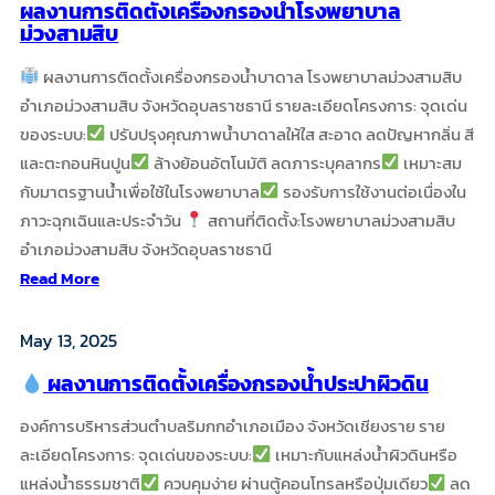
ผลงานการติดตั้งเครื่องกรองน้ำโรงพยาบาล
ม่วงสามสิบ
ผลงานการติดตั้งเครื่องกรองน้ำบาดาล โรงพยาบาลม่วงสามสิบ
อำเภอม่วงสามสิบ จังหวัดอุบลราชธานี รายละเอียดโครงการ: จุดเด่น
ของระบบ:
ปรับปรุงคุณภาพน้ำบาดาลให้ใส สะอาด ลดปัญหากลิ่น สี
และตะกอนหินปูน
ล้างย้อนอัตโนมัติ ลดภาระบุคลากร
เหมาะสม
กับมาตรฐานน้ำเพื่อใช้ในโรงพยาบาล
รองรับการใช้งานต่อเนื่องใน
ภาวะฉุกเฉินและประจำวัน
สถานที่ติดตั้ง:โรงพยาบาลม่วงสามสิบ
อำเภอม่วงสามสิบ จังหวัดอุบลราชธานี
:
Read More
ผล
งานการ
May 13, 2025
ติด
ผลงานการติดตั้งเครื่องกรองน้ำประปาผิวดิน
ตั้ง
เครื่อง
องค์การบริหารส่วนตำบลริมกกอำเภอเมือง จังหวัดเชียงราย ราย
กรอง
ละเอียดโครงการ: จุดเด่นของระบบ:
เหมาะกับแหล่งน้ำผิวดินหรือ
น้ำ
แหล่งน้ำธรรมชาติ
ควบคุมง่าย ผ่านตู้คอนโทรลหรือปุ่มเดียว
ลด