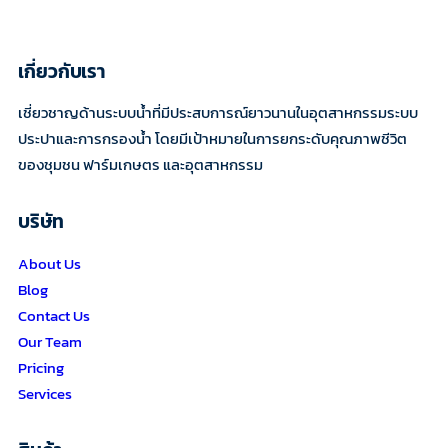
ผล
งาน
เครื่อง
เกี่ยวกับเรา
กรอง
น้ำ
เชี่ยวชาญด้านระบบน้ำที่มีประสบการณ์ยาวนานในอุตสาหกรรมระบบ
ประปา
ประปาและการกรองน้ำ โดยมีเป้าหมายในการยกระดับคุณภาพชีวิต
ผิว
ของชุมชน ฟาร์มเกษตร และอุตสาหกรรม
ดิน
อบต.โพธิ์ชัย
บริษัท
อ.อุทุมพรพิสัย
About Us
จ.ศรีสะเกษ
Blog
Contact Us
Our Team
Pricing
Services