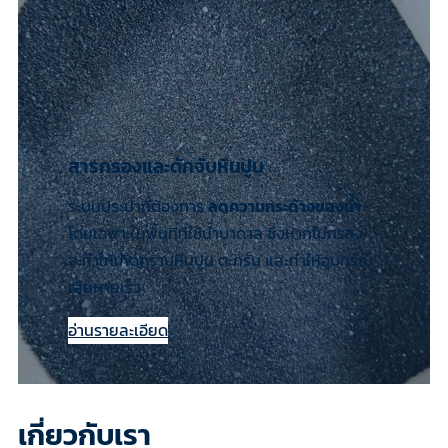
สารกรองและดักจับหินปูน
ระบบประปาที่ต้องการ
ลดความกระด้างของน้ำ
โดยเฉพาะในพื้นที่ที่ใช้น้ำบาดาล ซึ่งหากไม่กรอง
จะทำให้เกิดคราบหินปูน ตะกรัน และทำให้อุปกรณ์
เสียหายเร็ว
อ่านรายละเอียด
เกี่ยวกับเรา