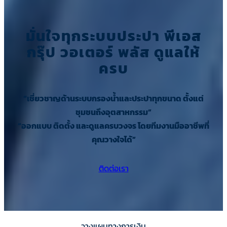
มั่นใจทุกระบบประปา พีเอส
กรุ๊ป วอเตอร์ พลัส ดูแลให้
ครบ
“เชี่ยวชาญด้านระบบกรองน้ำและประปาทุกขนาด ตั้งแต่
ชุมชนถึงอุตสาหกรรม”
“ออกแบบ ติดตั้ง และดูแลครบวงจร โดยทีมงานมืออาชีพที่
คุณวางใจได้”
ติดต่อเรา
วางแผนทางการเงิน