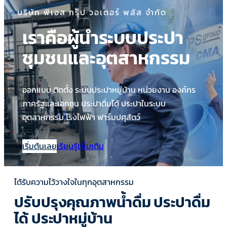
บริษัท พีเอส กรุ๊ป วอเตอร์ พลัส จำกัด
เราคือผู้นำระบบประปา
ชุมชนและอุตสาหกรรม
ออกแบบ ติดตั้ง ระบบประปาหมู่บ้าน หน่วยงาน องค์กร
ภาครัฐและเอกชน ประปาดื่มได้ ประปาในระบบ
อุตสาหกรรม โรงไฟฟ้า ฟาร์มปศุสัตว์
เริ่มต้นเลย
เรียนรู้เพิ่มเติม
ได้รับความไว้วางใจในทุกอุตสาหกรรม
ปรับปรุงคุณภาพน้ำดื่ม ประปาดื่ม
ได้ ประปาหมู่บ้าน