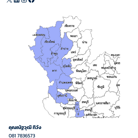
คุณณัฐวุฒิ ทิวัง
081 7836573