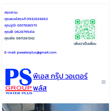
Skip
สอบถาม:
to
คุณพงษ์สรรค์ 0932833663
content
คุณวุฒิ: 0817836573
คุณพี: 0628795414
คุณชัย: 0611261342
เพิ่มเราเป็นเพื่อน
E-mail: pswaterplus@gmail.com
พีเอส กรุ๊ป วอเตอร์
พลัส