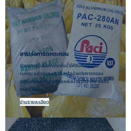
สารเร่งการตกตะกอน
ช่วยรวมเอาสิ่งสกปรกในน้ำให้จับตัวกันเป็น
ตะกอน แล้วจมลงก้นถังหรือง่ายต่อการกรอง
ออก เหมาะมากสำหรับแหล่งน้ำผิวดิน เช่น คลอง
หนอง บึง
อ่านรายละเอียด